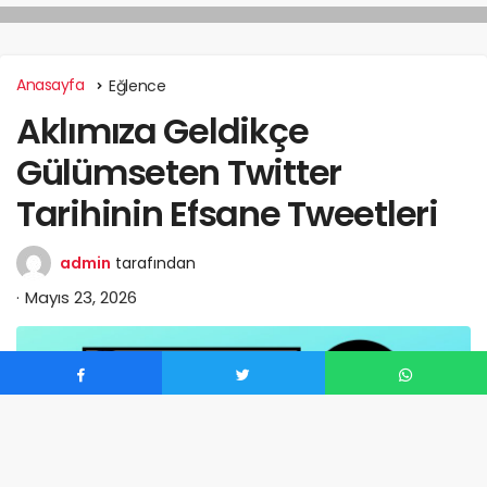
Anasayfa
Eğlence
Aklımıza Geldikçe
Gülümseten Twitter
Tarihinin Efsane Tweetleri
admin
tarafından
Mayıs 23, 2026