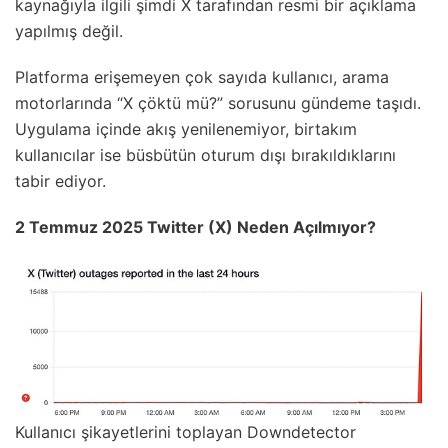
kaynağıyla ilgili şimdi X tarafından resmi bir açıklama
yapılmış değil.
Platforma erişemeyen çok sayıda kullanıcı, arama
motorlarında “X çöktü mü?” sorusunu gündeme taşıdı.
Uygulama içinde akış yenilenemiyor, birtakım
kullanıcılar ise büsbütün oturum dışı bırakıldıklarını
tabir ediyor.
2 Temmuz 2025 Twitter (X) Neden Açılmıyor?
Kullanıcı şikayetlerini toplayan Downdetector