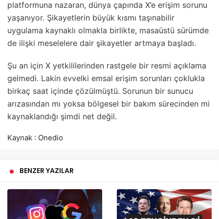
platformuna nazaran, dünya çapında X’e erişim sorunu
yaşanıyor. Şikayetlerin büyük kısmı taşınabilir
uygulama kaynaklı olmakla birlikte, masaüstü sürümde
de ilişki meselelere dair şikayetler artmaya başladı.
Şu an için X yetkililerinden rastgele bir resmi açıklama
gelmedi. Lakin evvelki emsal erişim sorunları çoklukla
birkaç saat içinde çözülmüştü. Sorunun bir sunucu
arızasından mı yoksa bölgesel bir bakım sürecinden mi
kaynaklandığı şimdi net değil.
Kaynak : Onedio
BENZER YAZILAR