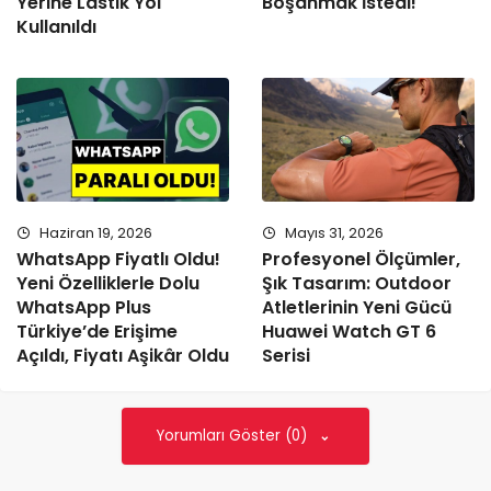
Yerine Lastik Yol
Boşanmak İstedi!
Kullanıldı
Haziran 19, 2026
Mayıs 31, 2026
WhatsApp Fiyatlı Oldu!
Profesyonel Ölçümler,
Yeni Özelliklerle Dolu
Şık Tasarım: Outdoor
WhatsApp Plus
Atletlerinin Yeni Gücü
Türkiye’de Erişime
Huawei Watch GT 6
Açıldı, Fiyatı Aşikâr Oldu
Serisi
Yorumları Göster (0)