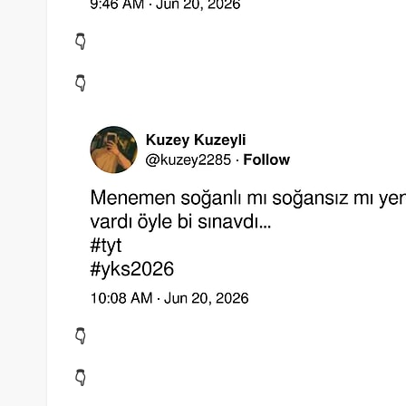
👇
👇
👇
👇