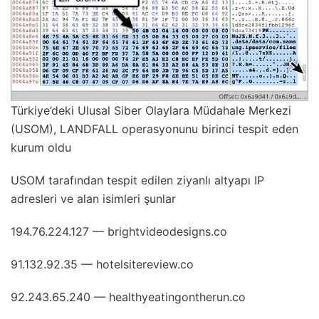
Türkiye’deki Ulusal Siber Olaylara Müdahale Merkezi
(USOM), LANDFALL operasyonunu birinci tespit eden
kurum oldu
USOM tarafından tespit edilen ziyanlı altyapı IP
adresleri ve alan isimleri şunlar
194.76.224.127 — brightvideodesigns.co
91.132.92.35 — hotelsitereview.co
92.243.65.240 — healthyeatingontherun.co