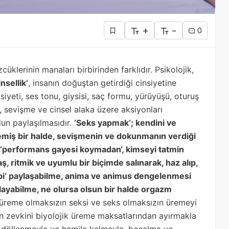
+
-
0
cüklerinin manaları birbirinden farklıdır. Psikolojik,
insellik
‘
, insanın doğuştan getirdiği cinsiyetine
insiyeti, ses tonu, giysisi, saç formu, yürüyüşü, oturuş
, sevişme ve cinsel alaka üzere aksiyonları
dun paylaşılmasıdır.
‘
Seks yapmak
‘
; kendini ve
şemiş bir halde, sevişmenin ve dokunmanın verdiği
‘
performans gayesi koymadan
‘
, kimseyi tatmin
, ritmik ve uyumlu bir biçimde salınarak, haz alıp,
bi
‘
paylaşabilme, anima ve animus dengelenmesi
ayabilme, ne olursa olsun bir halde orgazm
 üreme olmaksızın seksi ve seks olmaksızın üremeyi
sin zevkini biyolojik üreme maksatlarından ayırmakla