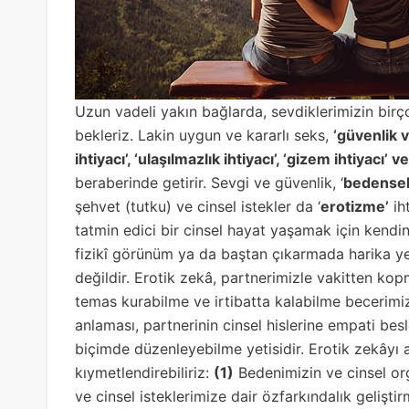
Uzun vadeli yakın bağlarda, sevdiklerimizin bir
bekleriz. Lakin uygun ve kararlı seks,
‘güvenlik v
ihtiyacı’, ‘ulaşılmazlık ihtiyacı’, ‘gizem ihtiyacı’ 
beraberinde getirir. Sevgi ve güvenlik, ‘
bedensel,
şehvet (tutku) ve cinsel istekler da ‘
erotizme’
ih
tatmin edici bir cinsel hayat yaşamak için kendin
fizikî görünüm ya da baştan çıkarmada harika ye
değildir. Erotik zekâ, partnerimizle vakitten kop
temas kurabilme ve irtibatta kalabilme becerimizd
anlaması, partnerinin cinsel hislerine empati besl
biçimde düzenleyebilme yetisidir. Erotik zekâyı a
kıymetlendirebiliriz:
(1)
Bedenimizin ve cinsel or
ve cinsel isteklerimize dair özfarkındalık gelişti