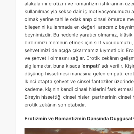
alakalarını erotizm ve romantizm istikrarının üz
kullanılmasıyla sekse dair iç motivasyonumuzu 
olmak yerine tahlile odaklanıp cinsel ömürde m
bileşenini kullanmada en değerli aracımız beynimi
beynimizdir. Bu nedenle yaratıcı olmamız, klâsi
birbirimizi memnun etmek için sırf vücudumuzu, zi
şehvetimizi de açığa çıkarmamız kıymetlidir. Erot
ve şehvetli olmasını sağlar. Erotik zekânın gelişm
algılamaktır, buna kısaca ‘
empati’
adı verilir. Ki
düşünüp hissetmesi manasına gelen empati, erotik
İkinci etapta şehvet ve cinsel fanteziler üzerin
kademe, kişinin kendi cinsel hislerini fark etmesi
Bireyin hissettiği cinsel hisleri partnerinin cin
erotik zekânın son etabıdır.
Erotizmin ve Romantizmin Dansında Duygusal 