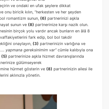
 geçirin ve ondaki en ufak şeylere dikkat
ve onu biricik kılın, “herkesten ve her şeyden
 bol romantizm sunun,
(6)
partnerinizi aşkla
r hayat sunun ve
(8)
partnerinize karşı nazik olun.
esinin birçok yolu vardır ancak bunların en âlâ 8
vaffakiyetlerini fark edip, bol bol takdir
kliğini onaylayın,
(3)
partnerinizin varlığına ve
….. yapmana gereksinimim var”
cümle kalıbıyla ona
,
(5)
partnerinize aşkla hizmet davranışlarında
tnerinize gülümseyerek
nimine hürmet gösterin ve
(8)
partnerinizin ailesi ile
rini aklınızla yönetin.