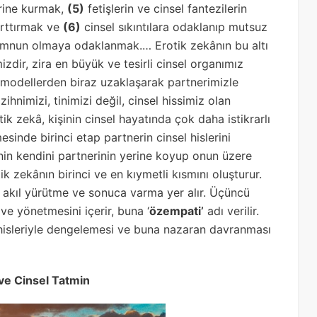
erine kurmak,
(5)
fetişlerin ve cinsel fantezilerin
arttırmak ve
(6)
cinsel sıkıntılara odaklanıp mutsuz
emnun olmaya odaklanmak.… Erotik zekânın bu altı
zdir, zira en büyük ve tesirli cinsel organımız
k modellerden biraz uzaklaşarak partnerimizle
hnimizi, tinimizi değil, cinsel hissimiz olan
ik zekâ, kişinin cinsel hayatında çok daha istikrarlı
esinde birinci etap partnerin cinsel hislerini
şinin kendini partnerinin yerine koyup onun üzere
 zekânın birinci ve en kıymetli kısmını oluşturur.
de akıl yürütme ve sonuca varma yer alır. Üçüncü
 ve yönetmesini içerir, buna ‘
özempati’
adı verilir.
sel hisleriyle dengelemesi ve buna nazaran davranması
ve Cinsel Tatmin