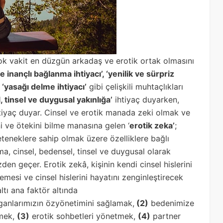
çok vakit en düzgün arkadaş ve erotik ortak olmasını
e inançlı bağlanma ihtiyacı’, ‘yenilik ve sürpriz
ve ‘yasağı delme ihtiyacı’
gibi çelişkili muhtaçlıkları
 tinsel ve duygusal yakınlığa’
ihtiyaç duyarken,
tiyaç duyar. Cinsel ve erotik manada zeki olmak ve
i ve ötekini bilme manasına gelen ‘
erotik zeka’
;
teneklere sahip olmak üzere özelliklere bağlı
ma, cinsel, bedensel, tinsel ve duygusal olarak
en geçer. Erotik zekâ, kişinin kendi cinsel hislerini
emesi ve cinsel hislerini hayatını zenginleştirecek
ltı ana faktör altında
ganlarımızın özyönetimini sağlamak,
(2)
bedenimize
rmek,
(3)
erotik sohbetleri yönetmek,
(4)
partner