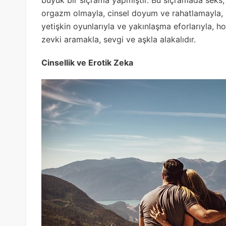
büyük bir sıçrama yapmıştır. Bu sıçramada seks
orgazm olmayla, cinsel doyum ve rahatlamayla, kar
yetişkin oyunlarıyla ve yakınlaşma eforlarıyla, 
zevki aramakla, sevgi ve aşkla alakalıdır.
Cinsellik ve Erotik Zeka