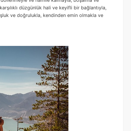
; döllenmeyle ve hamile kalmayla, boşalma ve
şılıklı düzgünlük hali ve keyifli bir bağlantıyla,
hoşluk ve doğrulukla, kendinden emin olmakla ve