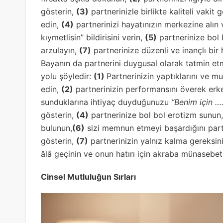
gösterin,
(3)
partnerinizle birlikte kaliteli vakit
edin,
(4)
partnerinizi hayatınızın merkezine alın 
kıymetlisin” bildirisini verin,
(5)
partnerinize bol
arzulayın,
(7)
partnerinize düzenli ve inançlı bi
Bayanın da partnerini duygusal olarak tatmin etm
yolu şöyledir:
(1)
Partnerinizin yaptıklarını ve mu
edin,
(2)
partnerinizin performansını överek erke
sunduklarına ihtiyaç duyduğunuzu
“Benim için …
gösterin,
(4)
partnerinize bol bol erotizm sunun
bulunun,
(6)
sizi memnun etmeyi başardığını par
gösterin,
(7)
partnerinizin yalnız kalma gereksi
âlâ geçinin ve onun hatırı için akraba münasebetle
Cinsel Mutluluğun Sırları