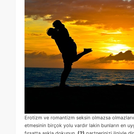
Erotizm ve romantizm seksin olmazsa olmazlarıdı
etmesinin birçok yolu vardır lakin bunların en u
fırsatta aşkla dokunun,
(2)
partnerinizi ilgiyle di