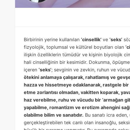
Birbirinin yerine kullanılan
‘cinsellik’
ve
‘
seks
‘
söz
fizyolojik, toplumsal ve kültürel boyutları olan
‘
c
ilişkin özelliklerin tümüdür ve kişinin biyolojik c
hali cinselliğinin bir kesimidir. Dokunma, öpüşme
içeren
‘
seks
‘
; sevginin ve zevkin, ruhun ve vücu
ötekini anlamaya çalışarak, rahatlamış ve gev
hazza ve hissetmeye odaklanarak, rastgele bir
etme zorlantısı olmadan, vakitten koparak, yavaş
haz verebilme, ruhu ve vücudu bir
‘
armağan gi
yapabilme, romantizm ve erotizm ahengini sağl
olabilme bilim ve sanatıdır.
Bu sanatı icra eden,
gerçekleştirebilen tek canlı olan insanoğlu, sek