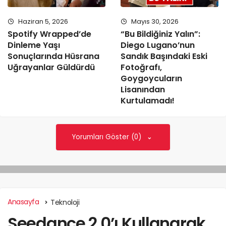
Haziran 5, 2026
Mayıs 30, 2026
Spotify Wrapped’de
“Bu Bildiğiniz Yalın”:
Dinleme Yaşı
Diego Lugano’nun
Sonuçlarında Hüsrana
Sandık Başındaki Eski
Uğrayanlar Güldürdü
Fotoğrafı,
Goygoycuların
Lisanından
Kurtulamadı!
Yorumları Göster (0)
Anasayfa
Teknoloji
Seedance 2.0’ı Kullanarak