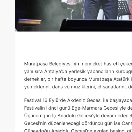
Muratpaşa Belediyesi’nin memleket hasreti çekenle
yanı sıra Antalya’da yerleşik yabancıların kurduğ
dernekler, bir hafta boyunca Muratpaşa Atatürk 
yemeklerini, dans ve müziklerini, el sanatlarını, do
Festival 16 Eylül’de Akdeniz Gecesi ile başlayac
Festivalin ikinci günü Ege-Marmara Gecesi’yle
Üçüncü gün İç Anadolu Gecesi’yle devam edecek
Gecesi’nin düzenleneceği dördüncü gün ise Cana
Güneydoğu Anadolu Gecesi’ne ayrılan beşinci gü