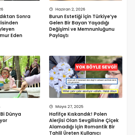
26
Haziran 2, 2026
rdıktan Sonra
Burun Estetiği İçin Türkiye’ye
disinden
Gelen Bir Bayan Yaşadığı
yleyen
Değişimi ve Memnunluğunu
mur Eden
Paylaştı
4
Mayıs 27, 2025
Bi Dünya
Hafifçe Kıskandık! Polen
ıyor
Alerjisi Olan Sevgilisine Çiçek
Alamadığı İçin Romantik Bir
Tahlil Üreten Kullanıcı