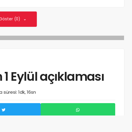
 Göster (0)
1 Eylül açıklaması
süresi: 1dk, 16sn