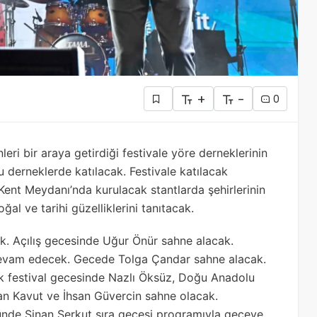
+
-
0
ri bir araya getirdiği festivale yöre derneklerinin
u derneklerde katılacak. Festivale katılacak
Kent Meydanı’nda kurulacak stantlarda şehirlerinin
ğal ve tarihi güzelliklerini tanıtacak.
ak. Açılış gecesinde Uğur Önür sahne alacak.
 devam edecek. Gecede Tolga Çandar sahne alacak.
 festival gecesinde Nazlı Öksüz, Doğu Anadolu
n Kavut ve İhsan Güvercin sahne olacak.
nde Sinan Serkut sıra gecesi programıyla geceye