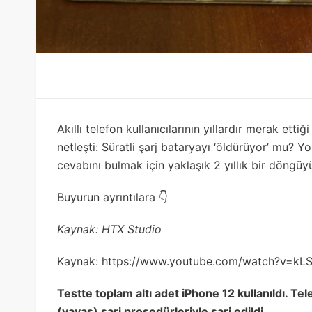
Akıllı telefon kullanıcılarının yıllardır merak etti
netleşti: Süratli şarj bataryayı ‘öldürüyor’ mu?
cevabını bulmak için yaklaşık 2 yıllık bir döngüyü
Buyurun ayrıntılara 👇
Kaynak: HTX Studio
Kaynak:
https://www.youtube.com/watch?v=kL
Testte toplam altı adet iPhone 12 kullanıldı. Telef
(yavaş) şarj prosedürleriyle şarj edildi.