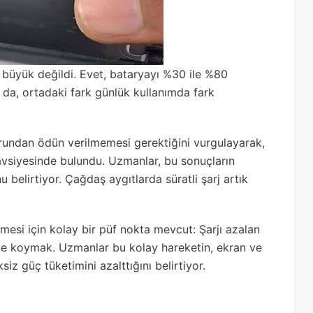
ar büyük değildi. Evet, bataryayı %30 ile %80
a da, ortadaki fark günlük kullanımda fark
forundan ödün verilmemesi gerektiğini vurgulayarak,
 tavsiyesinde bulundu. Uzmanlar, bu sonuçların
u belirtiyor. Çağdaş aygıtlarda süratli şarj artık
esi için kolay bir püf nokta mevcut: Şarjı azalan
ye koymak. Uzmanlar bu kolay hareketin, ekran ve
iz güç tüketimini azalttığını belirtiyor.