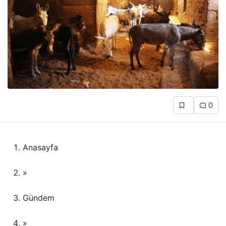
0
Anasayfa
»
Gündem
»