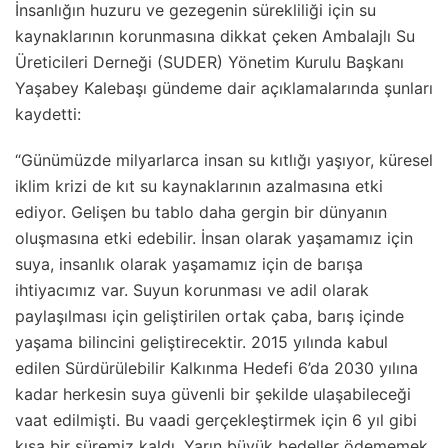
İnsanlığın huzuru ve gezegenin sürekliliği için su
kaynaklarının korunmasına dikkat çeken Ambalajlı Su
Üreticileri Derneği (SUDER) Yönetim Kurulu Başkanı
Yaşabey Kalebaşı gündeme dair açıklamalarında şunları
kaydetti:
“Günümüzde milyarlarca insan su kıtlığı yaşıyor, küresel
iklim krizi de kıt su kaynaklarının azalmasına etki
ediyor. Gelişen bu tablo daha gergin bir dünyanın
oluşmasına etki edebilir. İnsan olarak yaşamamız için
suya, insanlık olarak yaşamamız için de barışa
ihtiyacımız var. Suyun korunması ve adil olarak
paylaşılması için geliştirilen ortak çaba, barış içinde
yaşama bilincini geliştirecektir. 2015 yılında kabul
edilen Sürdürülebilir Kalkınma Hedefi 6’da 2030 yılına
kadar herkesin suya güvenli bir şekilde ulaşabileceği
vaat edilmişti. Bu vaadi gerçekleştirmek için 6 yıl gibi
kısa bir süremiz kaldı. Yarın büyük bedeller ödememek