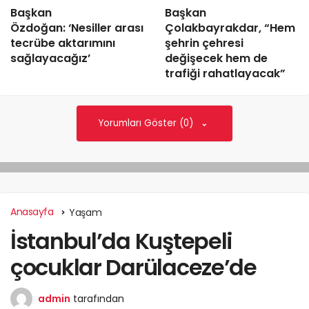
Başkan
Başkan
Özdoğan: ‘Nesiller arası
Çolakbayrakdar, “Hem
tecrübe aktarımını
şehrin çehresi
sağlayacağız’
değişecek hem de
trafiği rahatlayacak”
Yorumları Göster (0)
Anasayfa
Yaşam
İstanbul’da Kuştepeli
çocuklar Darülaceze’de
admin
tarafından