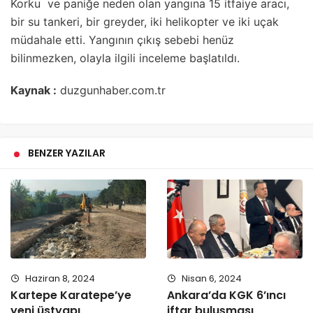
Korku ve paniğe neden olan yangına 15 itfaiye aracı,
bir su tankeri, bir greyder, iki helikopter ve iki uçak
müdahale etti. Yangının çıkış sebebi henüz
bilinmezken, olayla ilgili inceleme başlatıldı.
Kaynak :
duzgunhaber.com.tr
BENZER YAZILAR
Haziran 8, 2024
Nisan 6, 2024
Kartepe Karatepe’ye
Ankara’da KGK 6’ıncı
yeni üstyapı
iftar buluşması