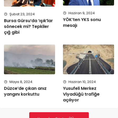
Haziran 9, 2024
Şubat 23, 2024
YÖK’ten YKS sonu
Bursa Gürsu’da ‘ışık’lar
mesajı
sönecek mi? Tepkiler
çığ gibi
Mayıs 8, 2024
Haziran 10, 2024
Düzce’de çıkan anız
Yusufeli Merkez
yangını korkuttu
Viyadüğü trafiğe
açılıyor