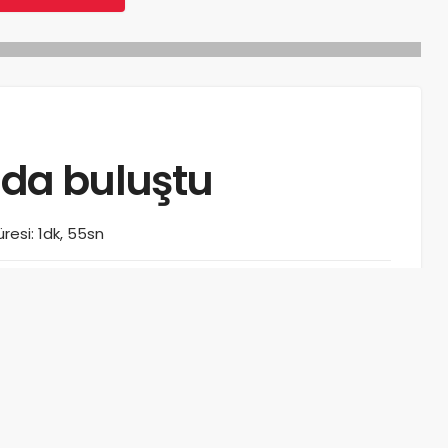
nda buluştu
esi: 1dk, 55sn