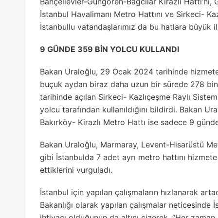
Bahçelievler-Güngören-Bağcılar Kirazlı Hattı’nı,
İstanbul Havalimanı Metro Hattını ve Sirkeci- Ka
İstanbullu vatandaşlarımız da bu hatlara büyük il
9 GÜNDE 359 BİN YOLCU KULLANDI
Bakan Uraloğlu, 29 Ocak 2024 tarihinde hizmete
buçuk aydan biraz daha uzun bir sürede 278 bin 
tarihinde açılan Sirkeci- Kazlıçeşme Raylı Sistem
yolcu tarafından kullanıldığını bildirdi. Bakan Ur
Bakırköy- Kirazlı Metro Hattı ise sadece 9 günde
Bakan Uraloğlu, Marmaray, Levent-Hisarüstü Me
gibi İstanbulda 7 adet ayrı metro hattını hizme
ettiklerini vurguladı.
İstanbul için yapılan çalışmaların hızlanarak art
Bakanlığı olarak yapılan çalışmalar neticesinde 
ihtiyacı olduğunun da altını çizerek, “Her zaman