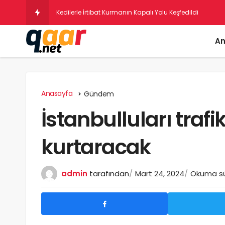
Psikologla
An
Anasayfa
Gündem
İstanbulluları traf
kurtaracak
admin
tarafından
Mart 24, 2024
Okuma sür