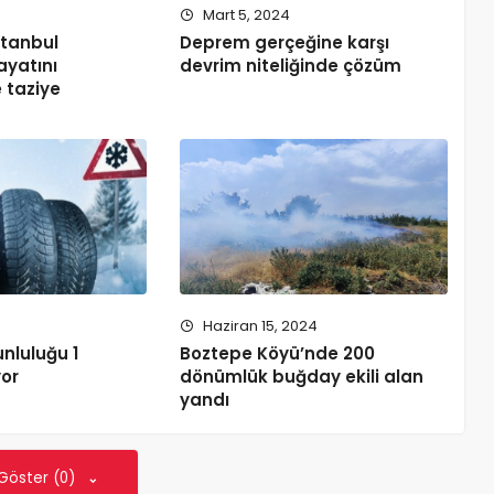
Mart 5, 2024
stanbul
Deprem gerçeğine karşı
ayatını
devrim niteliğinde çözüm
 taziye
Haziran 15, 2024
unluluğu 1
Boztepe Köyü’nde 200
yor
dönümlük buğday ekili alan
yandı
 Göster (0)