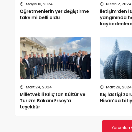
Mayıs 10, 2024
Nisan 2, 2024
Öğretmenlerin yer değiştirme
İletişim’den İ
takvimi belli oldu
yangınında h
kaybedenlere
Mart 24, 2024
Mart 28, 2024
Milletvekili Kılıç’tan Kültür ve
Kış lastiği zor
Turizm Bakanı Ersoy’a
Nisan’da biti
teşekkür
Yorumları