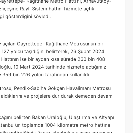
 Gayrettepe- Kağıthane Metro Hattı’nı, Arnavutköy-
zlıçeşme Raylı Sistem hattını hizmete açtık.
gi gösterdiğini söyledi.
 açılan Gayrettepe- Kağıthane Metrosunun bir
127 yolcu taşıdığını belirterek, 26 Şubat 2024
 Hattının ise bir aydan kısa sürede 260 bin 408
aloğlu, 10 Mart 2024 tarihinde hizmete açtığımız
 359 bin 226 yolcu tarafından kullanıldı.
trosu, Pendik-Sabiha Gökçen Havalimanı Metrosu
te aldıklarını ve projelere dur durak demeden devam
acağını belirten Bakan Uraloğlu, Ulaştırma ve Altyapı
İstanbul’un toplamda 1004 kilometre metro hattına
 dile getirdiğimiz üzere İstanbulun ulaşım sorununu