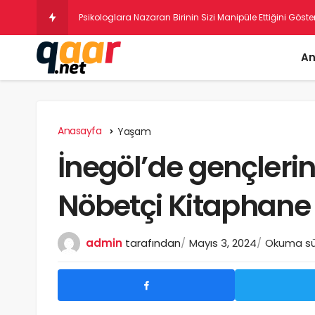
Sokakta Dilenen Robotlar G
An
Anasayfa
Yaşam
İnegöl’de gençleri
Nöbetçi Kitaphane
admin
tarafından
Mayıs 3, 2024
Okuma sür