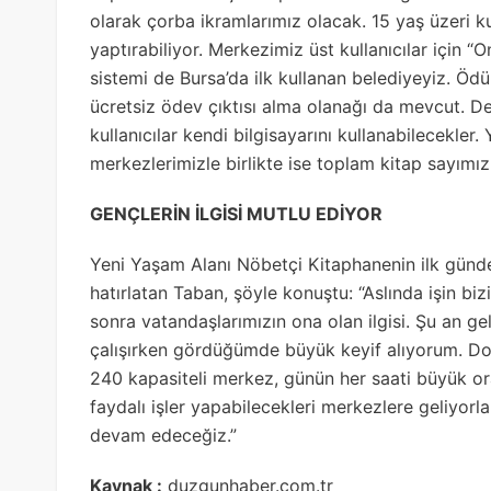
olarak çorba ikramlarımız olacak. 15 yaş üzeri ku
yaptırabiliyor. Merkezimiz üst kullanıcılar için 
sistemi de Bursa’da ilk kullanan belediyeyiz. Ödün
ücretsiz ödev çıktısı alma olanağı da mevcut. D
kullanıcılar kendi bilgisayarını kullanabilecekler
merkezlerimizle birlikte ise toplam kitap sayımız
GENÇLERİN İLGİSİ MUTLU EDİYOR
Yeni Yaşam Alanı Nöbetçi Kitaphanenin ilk günden
hatırlatan Taban, şöyle konuştu: “Aslında işin biz
sonra vatandaşlarımızın ona olan ilgisi. Şu an 
çalışırken gördüğümde büyük keyif alıyorum. Doğr
240 kapasiteli merkez, günün her saati büyük or
faydalı işler yapabilecekleri merkezlere geliyorl
devam edeceğiz.”
Kaynak :
duzgunhaber.com.tr