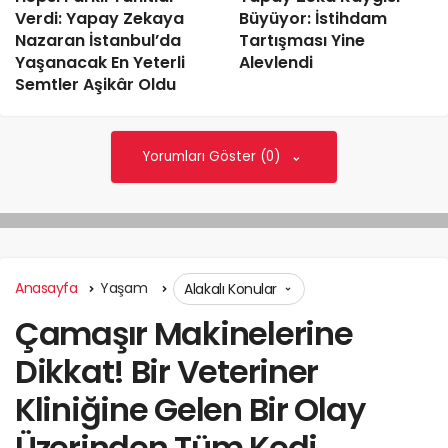
Verdi: Yapay Zekaya
Büyüyor: İstihdam
Nazaran İstanbul’da
Tartışması Yine
Yaşanacak En Yeterli
Alevlendi
Semtler Aşikâr Oldu
Yorumları Göster (0)
Anasayfa
Yaşam
Alakalı Konular
Çamaşır Makinelerine
Dikkat! Bir Veteriner
Kliniğine Gelen Bir Olay
Üzerinden Tüm Kedi