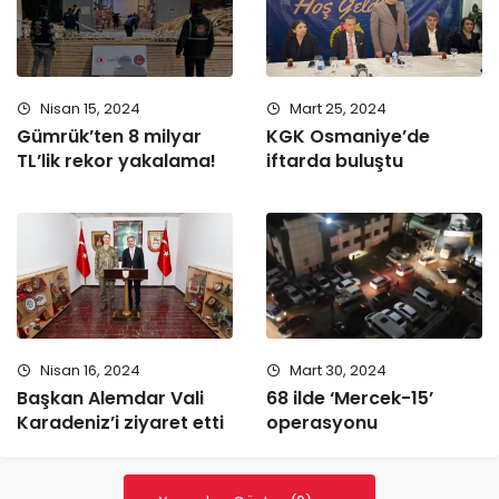
Nisan 15, 2024
Mart 25, 2024
Gümrük’ten 8 milyar
KGK Osmaniye’de
TL’lik rekor yakalama!
iftarda buluştu
Nisan 16, 2024
Mart 30, 2024
Başkan Alemdar Vali
68 ilde ‘Mercek-15’
Karadeniz’i ziyaret etti
operasyonu