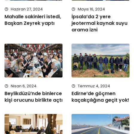
Haziran 27, 2024
Mayıs 16, 2024
Mahalle sakinleri istedi,
İpsala’da 2 yere
Başkan Zeyrek yaptı
jeotermal kaynak suyu
arama izni
Nisan 6, 2024
Temmuz 4, 2024
Beylikdüzü’nde binlerce
Edirne’de göçmen
kişi orucunu birlikte açtı
kaçakçılığına geçit yok!