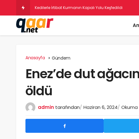
Kedilerle İrtibat Kurmanın Kapalı Yolu Keşfedildi
An
Anasayfa
Gündem
Enez’de dut ağacı
öldü
admin
tarafından
Haziran 6, 2024
Okuma s