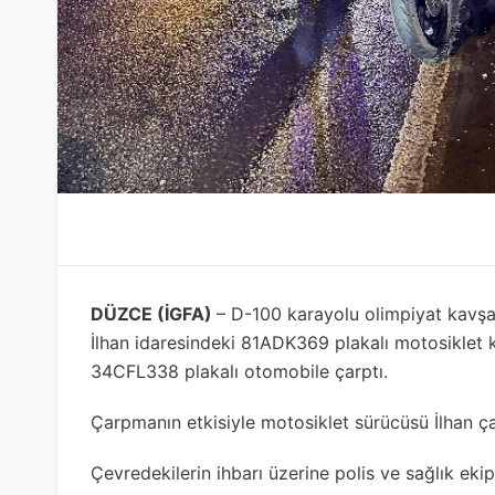
DÜZCE (İGFA)
– D-100 karayolu olimpiyat kavşağ
İlhan idaresindeki 81ADK369 plakalı motosiklet 
34CFL338 plakalı otomobile çarptı.
Çarpmanın etkisiyle motosiklet sürücüsü İlhan çarp
Çevredekilerin ihbarı üzerine polis ve sağlık ekip