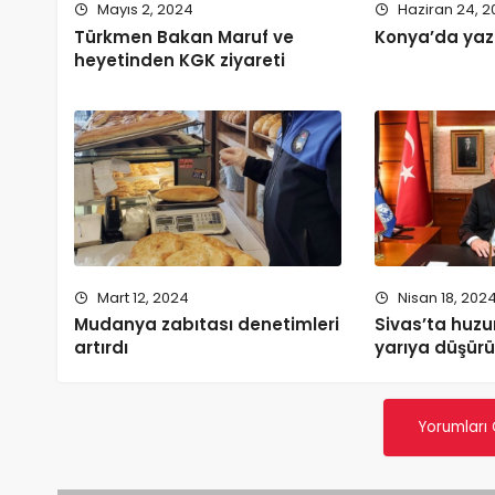
Mayıs 2, 2024
Haziran 24, 
Türkmen Bakan Maruf ve
Konya’da yaz
heyetinden KGK ziyareti
Mart 12, 2024
Nisan 18, 202
Mudanya zabıtası denetimleri
Sivas’ta huzur
artırdı
yarıya düşür
Yorumları