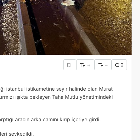
+
-
0
ı istanbul istikametine seyir halinde olan Murat
kırmızı ışıkta bekleyen Taha Mutlu yönetimindeki
tığı aracın arka camını kırıp içeriye girdi.
leri sevkedildi.