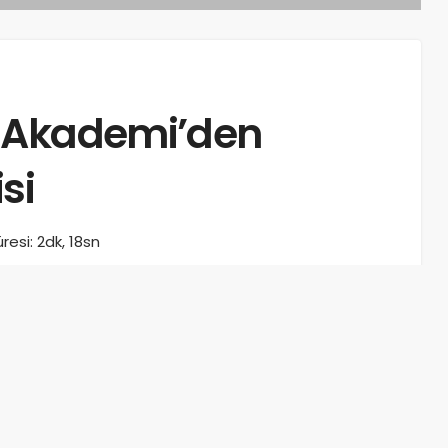
n Akademi’den
si
esi: 2dk, 18sn