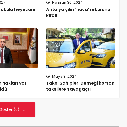
2024
Haziran 30, 2024
 okulu heyecanı
Antalya yılın ‘hava’ rekorunu
kırdı!
4
Mayıs 8, 2024
 hakları yarı
Taksi Sahipleri Derneği korsan
üldü
taksilere savaş açtı
 Göster (0)