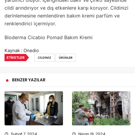
yardımcı oluyor. İçeriğindeki bakır ve çinko sayesinde
cildi arındırıyor ve dış etkenlere karşı koruyor. Cildinizi
derinlemesine nemlendiren bakım kremi parfüm ve
renklendirici içermiyor.
Bioderma Cicabio Pomad Bakım Kremi
Kaynak : Onedio
ETIKETLER
CILDINIZ
ÜRÜNLER
BENZER YAZILAR
Şubat 7, 2024
Nisan 19, 2024