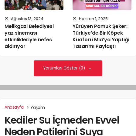
Ağustos 13, 2024
Haziran 1, 2025
Melikgazi Belediyesi
Yürüyen Pamuk Şeker:
yaz sineması
Türkiye’de Bir Köpek
etkinlikleriyle nefes
Kuaförü Mia’ya Yaptığı
aldırıyor
Tasarımı Paylaştı
Yorumları Göster (0)
Anasayfa
Yaşam
Kediler Su İçmeden Evvel
Neden Patilerini Suya