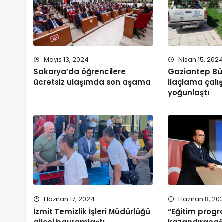
Mayıs 13, 2024
Nisan 15, 202
Sakarya’da öğrencilere
Gaziantep Bü
ücretsiz ulaşımda son aşama
ilaçlama çalı
yoğunlaştı
Haziran 17, 2024
Haziran 8, 20
İzmit Temizlik İşleri Müdürlüğü
“Eğitim progr
ailesi bayramlaştı
kazandıracağ