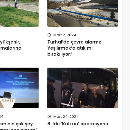
4
Mart 2, 2024
yükşehir,
Turhal’da çevre alarmı:
şmalarına
Yeşilırmak’a atık mı
bırakılıyor?
24
Mart 24, 2024
amının çok şey
6 ilde ‘Kalkan’ operasyonu
ına inanıyorum”