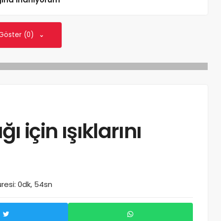
 Göster (0)
ğı için ışıklarını
esi: 0dk, 54sn