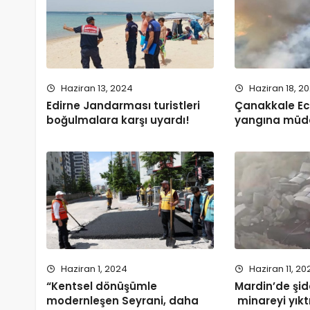
Haziran 13, 2024
Haziran 18, 2
Edirne Jandarması turistleri
Çanakkale Ec
boğulmalara karşı uyardı!
yangına müda
Haziran 1, 2024
Haziran 11, 20
“Kentsel dönüşümle
Mardin’de şidd
modernleşen Seyrani, daha
minareyi yıkt