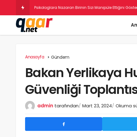
Psikologlara Nazaran Birinin Sizi Manipüle Ettiğini Göste
An
Anasayfa
Gündem
Bakan Yerlikaya H
Güvenliği Toplantıs
admin
tarafından
Mart 23, 2024
Okuma sür