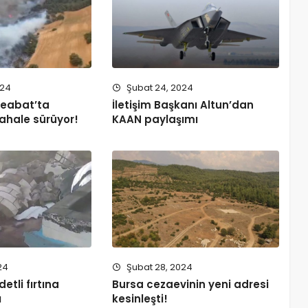
024
Şubat 24, 2024
eabat’ta
İletişim Başkanı Altun’dan
hale sürüyor!
KAAN paylaşımı
24
Şubat 28, 2024
etli fırtına
Bursa cezaevinin yeni adresi
ı
kesinleşti!