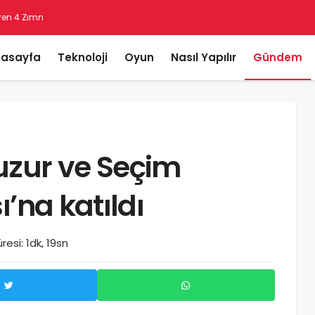
ren 4 Zımnî İşaret
asayfa
Teknoloji
Oyun
Nasıl Yapılır
Gündem
uzur ve Seçim
ı’na katıldı
esi: 1dk, 19sn