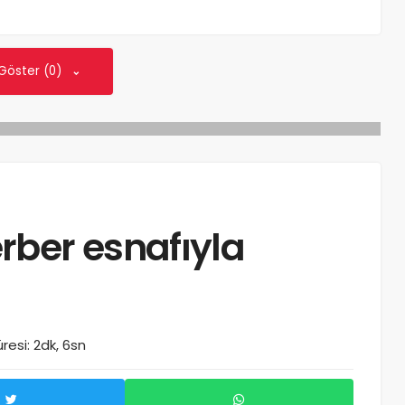
 Göster (0)
rber esnafıyla
esi: 2dk, 6sn